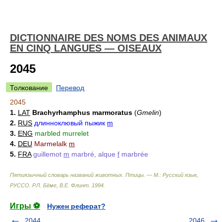
DICTIONNAIRE DES NOMS DES ANIMAUX
EN CINQ LANGUES — OISEAUX
2045
Толкование
Перевод
2045
1.
LAT
Brachyrhamphus marmoratus
(
Gmelin
)
2.
RUS
длинноклювый пыжик
m
3.
ENG
marbled murrelet
4.
DEU
Marmelalk
m
5.
FRA
guillemot
m
marbré, alque
f
marbrée
Пятиязычный словарь названий животных. Птицы. — М.: Русский язык,
РУССО
.
Р.Л. Бёме, В.Е. Флинт
.
1994
.
Игры ⚽
Нужен реферат?
2044
2046