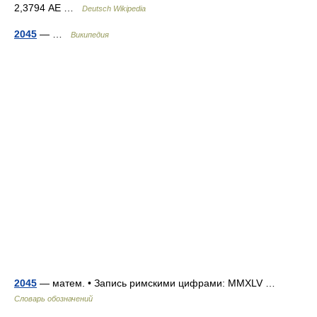
2,3794 AE …
Deutsch Wikipedia
2045
— …
Википедия
2045
— матем. • Запись римскими цифрами: MMXLV …
Словарь обозначений