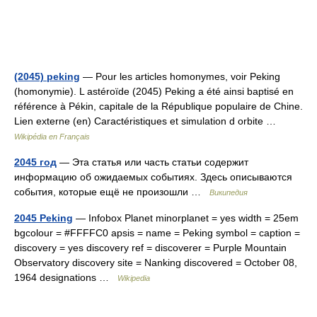
(2045) peking
— Pour les articles homonymes, voir Peking
(homonymie). L astéroïde (2045) Peking a été ainsi baptisé en
référence à Pékin, capitale de la République populaire de Chine.
Lien externe (en) Caractéristiques et simulation d orbite …
Wikipédia en Français
2045 год
— Эта статья или часть статьи содержит
информацию об ожидаемых событиях. Здесь описываются
события, которые ещё не произошли …
Википедия
2045 Peking
— Infobox Planet minorplanet = yes width = 25em
bgcolour = #FFFFC0 apsis = name = Peking symbol = caption =
discovery = yes discovery ref = discoverer = Purple Mountain
Observatory discovery site = Nanking discovered = October 08,
1964 designations …
Wikipedia